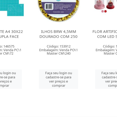
BRW 4,5MM
FLOR ARTIFICIAL JOLYIN
KIT DAS FE
O COM 250
COM LED SORTIDO
PARA MOD
PECAS PL
o: 153912
Código: 164272
Código: 
: Venda PO\1
Embalagem: Venda PC\1
Embalagem: 
r CM\240
Master CM\24
Master
eu login ou
Faça seu login ou
Faça seu 
re-se para
cadastre-se para
cadastre-
preços e
ver preços e
ver pre
mprar
comprar
comp