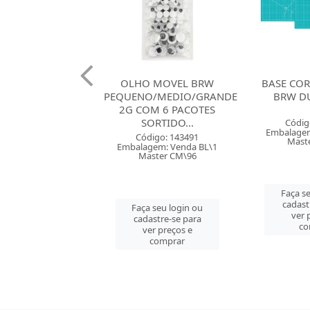
 MOVEL BRW
BASE CORTE A4 30X22
ILHOS 
O/MEDIO/GRANDE
BRW DUPLA FACE
DOURAD
OM 6 PACOTES
ORTIDO...
Código: 146575
Códig
Embalagem: Venda PC\1
Embalagem
digo: 143491
Master CM\72
Maste
gem: Venda BL\1
ster CM\96
Faça seu login ou
Faça s
cadastre-se para
cadast
 seu login ou
ver preços e
ver 
astre-se para
comprar
co
er preços e
comprar