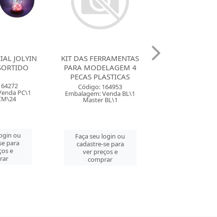
RRAMENTAS
KIT DAS FERRAMENTAS
PINTA BOLINHA
ELAGEM 4
PARA MODELAGEM 2
5119/000 COM 
ASTICAS
PECAS MADEIRA
DIFERENT
164953
Código: 164954
Código: 74
Venda BL\1
Embalagem: Venda BL\1
Embalagem: Ven
 BL\1
Master BL\1
Master PT
login ou
Faça seu login ou
Faça seu log
se para
cadastre-se para
cadastre-se 
ços e
ver preços e
ver preços
rar
comprar
comprar