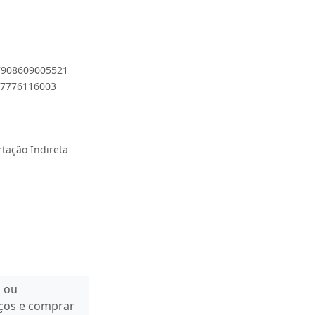
 7908609005521
897776116003
rtação Indireta
n ou
eços e comprar