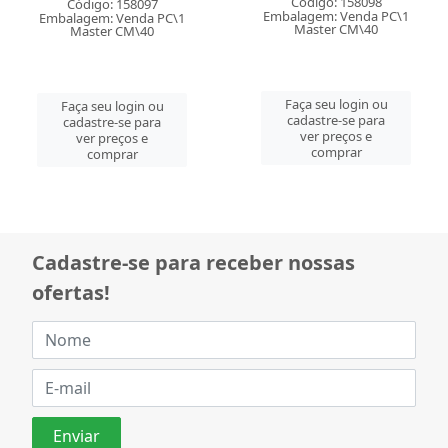
Código: 158098
Código: 158097
Embalagem: Venda PC\1
Embalagem: Venda PC\1
Master CM\40
Master CM\40
Faça seu login ou
Faça seu login ou
cadastre-se para
cadastre-se para
ver preços e
ver preços e
comprar
comprar
Cadastre-se para receber nossas
ofertas!