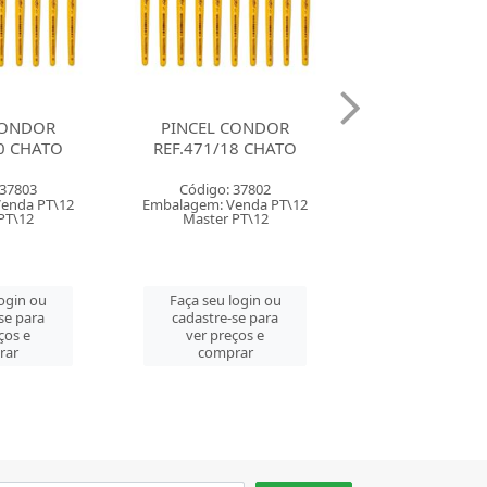
CONDOR
PINCEL CONDOR
PINCEL CO
8 CHATO
REF.471/16 CHATO
REF.471/14 
 37802
Código: 37801
Código: 27
enda PT\12
Embalagem: Venda PT\12
Embalagem: Ven
PT\12
Master PT\12
Master PT\
login ou
Faça seu login ou
Faça seu log
se para
cadastre-se para
cadastre-se 
ços e
ver preços e
ver preços
rar
comprar
comprar