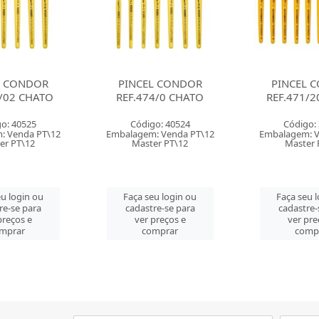
L CONDOR
PINCEL CONDOR
PINCEL 
4/0 CHATO
REF.471/20 CHATO
REF.471/1
o: 40524
Código: 37803
Código:
: Venda PT\12
Embalagem: Venda PT\12
Embalagem: V
er PT\12
Master PT\12
Master 
u login ou
Faça seu login ou
Faça seu 
re-se para
cadastre-se para
cadastre-
preços e
ver preços e
ver pre
mprar
comprar
comp