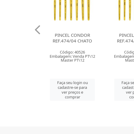
CEL CONDOR
PINCEL CONDOR
PINCE
474/04 CHATO
REF.474/02 CHATO
REF.47
digo: 40526
Código: 40525
Códig
em: Venda PT\12
Embalagem: Venda PT\12
Embalagem
ster PT\12
Master PT\12
Mast
 seu login ou
Faça seu login ou
Faça se
astre-se para
cadastre-se para
cadast
er preços e
ver preços e
ver 
comprar
comprar
co