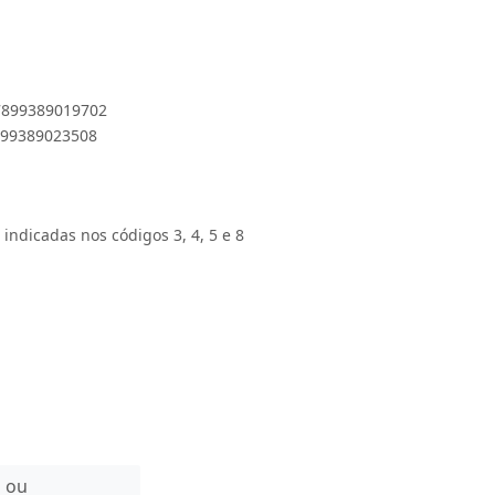
 7899389019702
7899389023508
 indicadas nos códigos 3, 4, 5 e 8
n ou