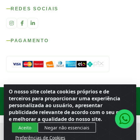
REDES SOCIAIS
PAGAMENTO
O nosso site coleta cookies próprios e de
Rod. SP-215, s/n, km 98 — Área Rural
·
Porto Ferreira
/
SP
·
BR
· CEP
terceiros para proporcionar uma experiência
13.669-899
· CNPJ 56.679.863/0001-91
personalizada ao usuário, apresentar
© 2026 Atacado Ideal
publicidade relevante de acordo com o seu perfil
e melhorar a qualidade do nosso site.
Aceito
Negar não essenciais
Preferências de Cookies