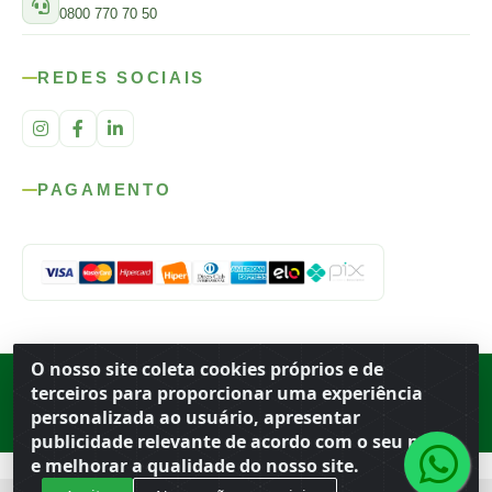
0800 770 70 50
REDES SOCIAIS
PAGAMENTO
O nosso site coleta cookies próprios e de
Rod. SP-215, s/n, km 98 — Área Rural
·
Porto Ferreira
/
SP
·
BR
· CEP
terceiros para proporcionar uma experiência
13.669-899
· CNPJ 56.679.863/0001-91
personalizada ao usuário, apresentar
© 2026 Atacado Ideal
publicidade relevante de acordo com o seu perfil
e melhorar a qualidade do nosso site.