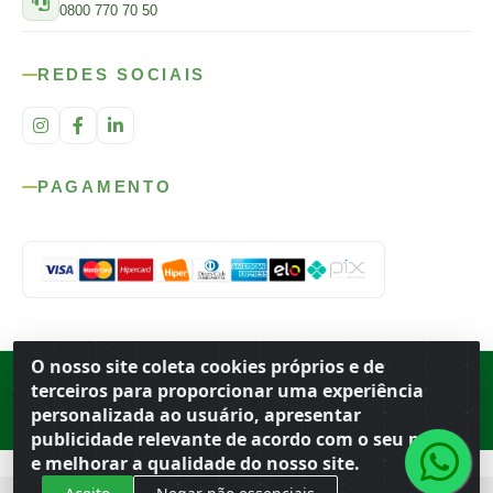
0800 770 70 50
REDES SOCIAIS
PAGAMENTO
O nosso site coleta cookies próprios e de
Rod. SP-215, s/n, km 98 — Área Rural
·
Porto Ferreira
/
SP
·
BR
· CEP
terceiros para proporcionar uma experiência
13.669-899
· CNPJ 56.679.863/0001-91
personalizada ao usuário, apresentar
© 2026 Atacado Ideal
publicidade relevante de acordo com o seu perfil
e melhorar a qualidade do nosso site.