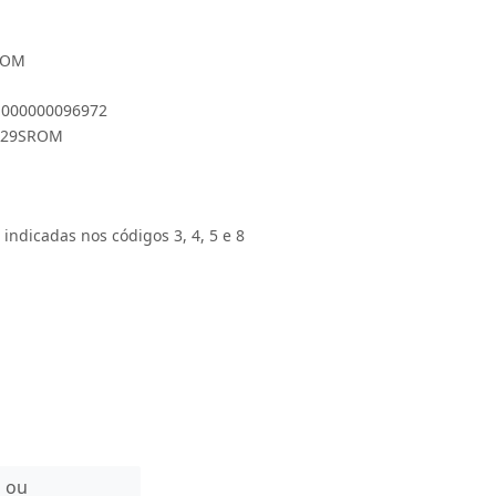
SROM
 1000000096972
0X29SROM
 indicadas nos códigos 3, 4, 5 e 8
n ou