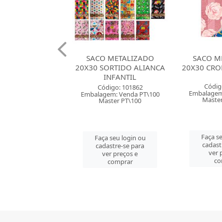
 METALIZADO
SACO METALIZADO
SACO M
ORTIDO ALIANCA
20X30 CROMUS SORTIDO
25X37 CRO
INFANTIL
Código: 157763
Códig
digo: 101862
Embalagem: Venda PT\50
Embalagem
em: Venda PT\100
Master CM\1000
Maste
ster PT\100
Faça seu login ou
Faça se
 seu login ou
cadastre-se para
cadast
astre-se para
ver preços e
ver 
er preços e
comprar
co
comprar