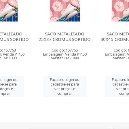
ETALIZADO
SACO METALIZADO
SACO MET
MUS SORTIDO
30X45 CROMUS SORTIDO
35X55 CROM
o: 157765
Código: 157767
Código: 
: Venda PT\50
Embalagem: Venda PT\50
Embalagem: V
r CM\1000
Master CM\1000
Master C
u login ou
Faça seu login ou
Faça seu 
re-se para
cadastre-se para
cadastre-
preços e
ver preços e
ver pre
mprar
comprar
comp