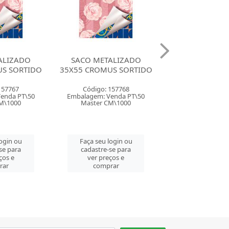
ALIZADO
SACO METALIZADO
SACO METAL
US SORTIDO
45X60 CROMUS SORTIDO
50X70 CROMUS
157768
Código: 157771
Código: 157
enda PT\50
Embalagem: Venda PT\25
Embalagem: Ven
M\1000
Master PT\25
Master PT\
login ou
Faça seu login ou
Faça seu log
se para
cadastre-se para
cadastre-se 
ços e
ver preços e
ver preços
rar
comprar
comprar