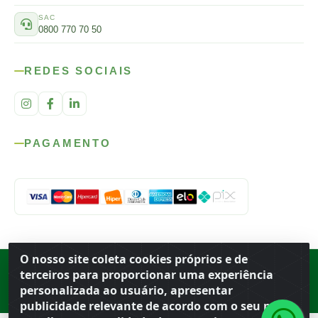
SAC
0800 770 70 50
REDES SOCIAIS
PAGAMENTO
O nosso site coleta cookies próprios e de
Rod. SP-215, s/n, km 98 — Área Rural
·
Porto Ferreira
/
SP
·
BR
· CEP
terceiros para proporcionar uma experiência
13.669-899
· CNPJ 56.679.863/0001-91
personalizada ao usuário, apresentar
© 2026 Atacado Ideal
publicidade relevante de acordo com o seu perfil