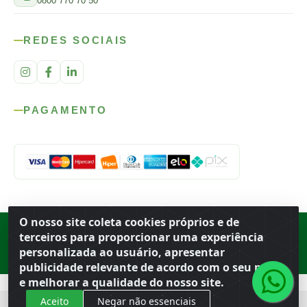
0800 770 70 50
REDES SOCIAIS
PAGAMENTO
O nosso site coleta cookies próprios e de
Rod. SP-215, s/n, km 98 — Área Rural
·
Porto Ferreira
/
SP
·
BR
· CEP
terceiros para proporcionar uma experiência
13.669-899
· CNPJ 56.679.863/0001-91
personalizada ao usuário, apresentar
© 2026 Atacado Ideal
publicidade relevante de acordo com o seu perfil
e melhorar a qualidade do nosso site.
Aceito
Negar não essenciais