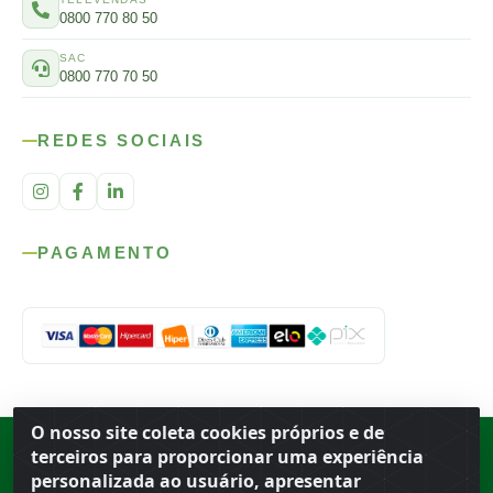
0800 770 80 50
SAC
0800 770 70 50
REDES SOCIAIS
PAGAMENTO
O nosso site coleta cookies próprios e de
Rod. SP-215, s/n, km 98 — Área Rural
·
Porto Ferreira
/
SP
·
BR
· CEP
terceiros para proporcionar uma experiência
13.669-899
· CNPJ 56.679.863/0001-91
personalizada ao usuário, apresentar
© 2026 Atacado Ideal