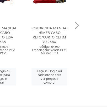
A MANUAL
SOMBRINHA MANUAL
SOMBRINHA 
 CABO
HIMEB CABO
L&J CABO C
O CETIM
RETO/CURTO PRETA
LONGO DUPL
58X
GDC3635
G1654
 64590
Código: 64535
Código: 44
Venda PC\1
Embalagem: Venda PC\1
Embalagem: Ven
 PC\1
Master PC\1
Master PC
login ou
Faça seu login ou
Faça seu log
se para
cadastre-se para
cadastre-se 
ços e
ver preços e
ver preços
rar
comprar
comprar