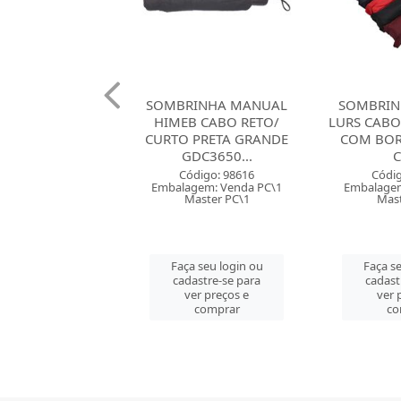
INHA MANUAL
SOMBRINHA MANUAL
SOMBRIN
B CABO RETO/
LURS CABO RETO/ CURTO
RISO
PRETA GRANDE
COM BORDA GRANDE
CURVO/L
DC3650...
C365
SORTI
digo: 98616
Código: 98614
Códig
gem: Venda PC\1
Embalagem: Venda PC\1
Embalagem
aster PC\1
Master PC\1
Mast
 seu login ou
Faça seu login ou
Faça se
astre-se para
cadastre-se para
cadast
er preços e
ver preços e
ver 
comprar
comprar
co