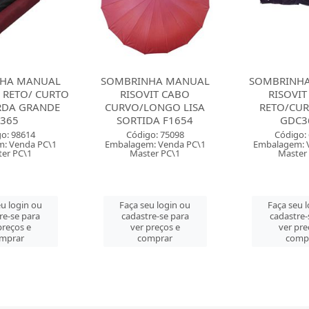
HA MANUAL
SOMBRINHA MANUAL
SOMBRINH
VIT CABO
RISOVIT CABO
HIMEB
ONGO LISA
RETO/CURTO LISA
RETO/CURT
DA F1654
GDC3635
G32
o: 75098
Código: 64594
Código:
: Venda PC\1
Embalagem: Venda PC\1
Embalagem: 
er PC\1
Master PC\1
Master
u login ou
Faça seu login ou
Faça seu 
re-se para
cadastre-se para
cadastre-
preços e
ver preços e
ver pre
mprar
comprar
comp