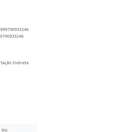
 7899790933246
899790933246
rtação Indireta
n ou