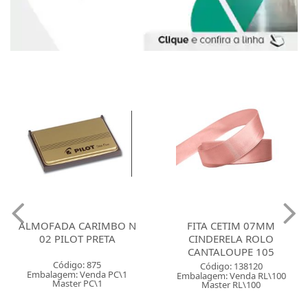
ALMOFADA CARIMBO N
FITA CETIM 07MM
02 PILOT PRETA
CINDERELA ROLO
CANTALOUPE 105
Código: 875
Código: 138120
Embalagem: Venda PC\1
Embalagem: Venda RL\100
Master PC\1
Master RL\100