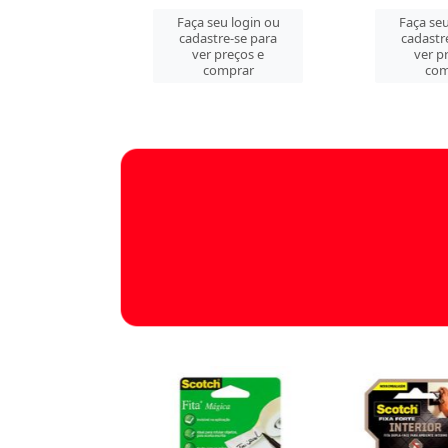
u login ou
Faça seu login ou
Faça seu
e-se para
cadastre-se para
cadastr
reços e
ver preços e
ver p
mprar
comprar
com