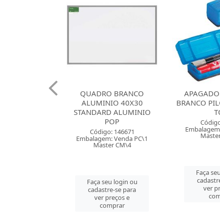
 CARIMBO N
QUADRO BRANCO
APAGADO
OT PRETA
ALUMINIO 40X30
BRANCO PIL
STANDARD ALUMINIO
T
POP
go: 875
Código
: Venda PC\1
Embalagem:
Código: 146671
er PC\1
Maste
Embalagem: Venda PC\1
Master CM\4
u login ou
Faça seu
e-se para
cadastr
Faça seu login ou
reços e
ver p
cadastre-se para
mprar
com
ver preços e
comprar