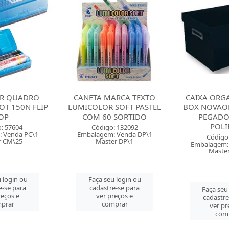
R QUADRO
CANETA MARCA TEXTO
CAIXA ORG
OT 150N FLIP
LUMICOLOR SOFT PASTEL
BOX NOVAO
OP
COM 60 SORTIDO
PEGADO
POLI
: 57604
Código: 132092
 Venda PC\1
Embalagem: Venda DP\1
Código
r CM\25
Master DP\1
Embalagem:
Maste
 login ou
Faça seu login ou
e-se para
cadastre-se para
Faça seu
reços e
ver preços e
cadastre
prar
comprar
ver pr
com