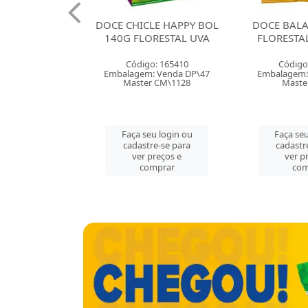
LE HAPPY BOL
DOCE BALA GOMA 35G
DOCE BAL
RESTAL UVA
FLORESTAL BANANAS
FLORESTA
: 165410
Código: 165403
Código
 Venda DP\47
Embalagem: Venda CX\50
Embalagem:
 CM\1128
Master CX\50
Maste
u login ou
Faça seu login ou
Faça seu
e-se para
cadastre-se para
cadastr
reços e
ver preços e
ver p
mprar
comprar
com