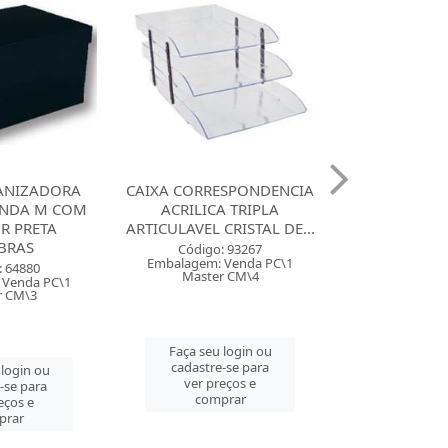
ANIZADORA
CAIXA CORRESPONDENCIA
MALETA PAST
NDA M COM
ACRILICA TRIPLA
ACP COM 6 2
R PRETA
ARTICULAVEL CRISTAL DE...
BRAS
Código:
Código: 93267
Embalagem: 
Embalagem: Venda PC\1
: 64880
Master
Master CM\4
 Venda PC\1
r CM\3
Faça seu 
Faça seu login ou
cadastre
cadastre-se para
 login ou
ver pre
ver preços e
-se para
comp
comprar
eços e
prar