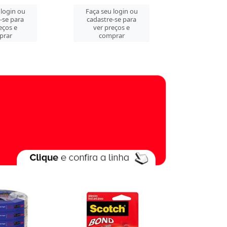
 login ou
Faça seu login ou
Faça seu 
-se para
cadastre-se para
cadastre
eços e
ver preços e
ver pre
prar
comprar
comp