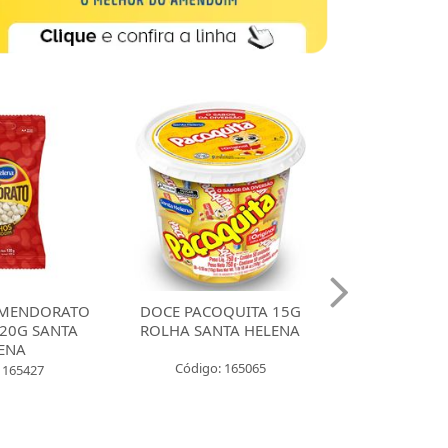
MENDORATO
DOCE PACOQUITA 15G
DOCE PACO
20G SANTA
ROLHA SANTA HELENA
QUADRADA
ENA
UNIDADES SA
Código: 165065
 165427
Código: