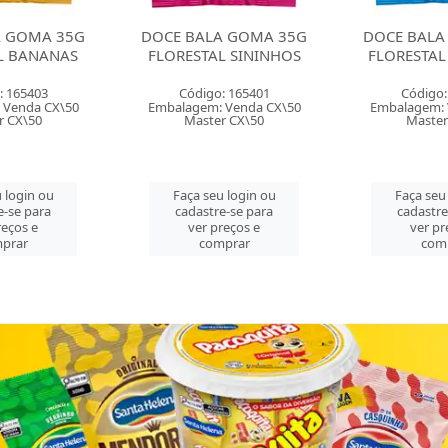
A GOMA 35G
DOCE BALA GOMA 35G
DOCE BALA 
L SININHOS
FLORESTAL URSINHOS
MOLE 100
FLOR
: 165401
Código: 165402
Código:
 Venda CX\50
Embalagem: Venda CX\50
Embalagem:
r CX\50
Master CX\50
Master
 login ou
Faça seu login ou
Faça seu
e-se para
cadastre-se para
cadastre
reços e
ver preços e
ver pr
prar
comprar
com