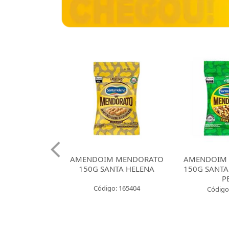
 CROKISSIMO
AMENDOIM MENDORATO
AMENDOIM
NTA HELENA
150G SANTA HELENA
150G SANTA
E CEBOLA
P
Código: 165404
: 165421
Código