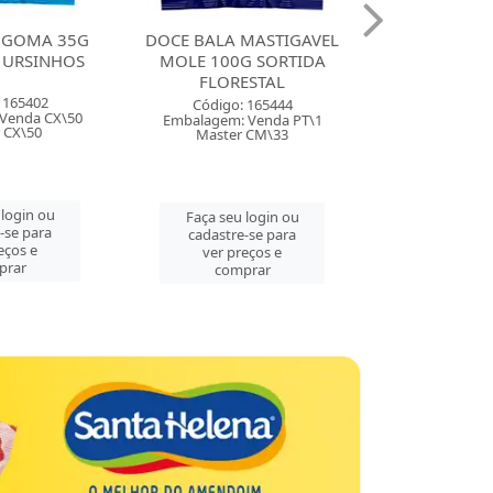
MASTIGAVEL
DOCE BALA MASTIGAVEL
DOCE BAL
G SORTIDA
ZOLLE 100G FRAMBOESA
BALINHA 49
ESTAL
FLORESTAL
MORANGO F
 165444
Código: 165443
Código:
 Venda PT\1
Embalagem: Venda PT\1
Embalagem: 
 CM\33
Master CM\33
Master 
 login ou
Faça seu login ou
Faça seu 
-se para
cadastre-se para
cadastre
eços e
ver preços e
ver pre
prar
comprar
comp