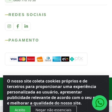
0800 770 70 50
REDES SOCIAIS
PAGAMENTO
O nosso site coleta cookies próprios e de
Rod. SP-215, s/n, km 98 — Área Rural
·
Porto Ferreira
/
SP
·
BR
· CEP
terceiros para proporcionar uma experiência
13.669-899
· CNPJ 56.679.863/0001-91
personalizada ao usuário, apresentar
© 2026 Atacado Ideal
publicidade relevante de acordo com o seu perfil
e melhorar a qualidade do nosso site.
Aceito
Negar não essenciais