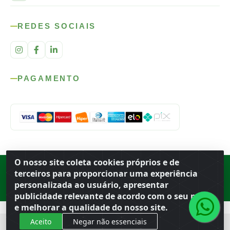
REDES SOCIAIS
PAGAMENTO
O nosso site coleta cookies próprios e de
Rod. SP-215, s/n, km 98 — Área Rural
·
Porto Ferreira
/
SP
·
BR
· CEP
terceiros para proporcionar uma experiência
13.669-899
· CNPJ 56.679.863/0001-91
personalizada ao usuário, apresentar
© 2026 Atacado Ideal
publicidade relevante de acordo com o seu perfil
e melhorar a qualidade do nosso site.
Aceito
Negar não essenciais