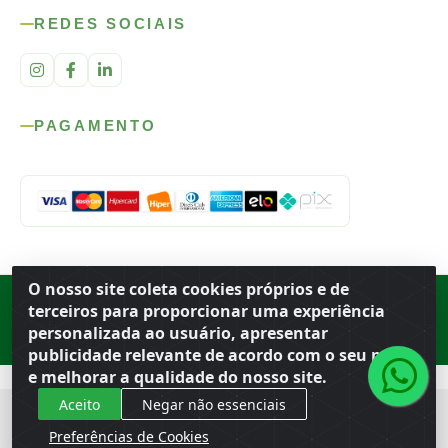
REDES SOCIAIS
PAGAMENTO
O nosso site coleta cookies próprios e de
Rod. SP-215, s/n, km 98 — Área Rural
·
Porto Ferreira
/
SP
·
BR
· CEP
terceiros para proporcionar uma experiência
13.669-899
· CNPJ 56.679.863/0001-91
personalizada ao usuário, apresentar
© 2026 Atacado Ideal
publicidade relevante de acordo com o seu perfil
e melhorar a qualidade do nosso site.
Aceito
Negar não essenciais
Preferências de Cookies