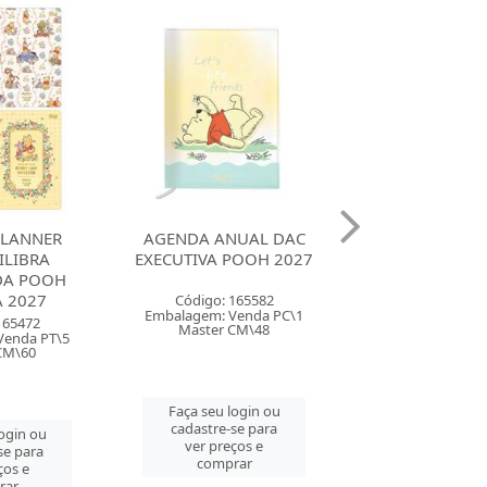
NUAL DAC
AGENDA ANUAL DAC
AGENDA ANU
POOH 2027
CAPA DURA BROCHURA
CAPA DURA B
MINNIE 2027
POOH 20
165582
Código: 165583
Código: 165
Venda PC\1
Embalagem: Venda PC\1
Embalagem: Ven
CM\48
Master CM\48
Master CM
login ou
Faça seu login ou
Faça seu log
se para
cadastre-se para
cadastre-se 
ços e
ver preços e
ver preços
rar
comprar
comprar