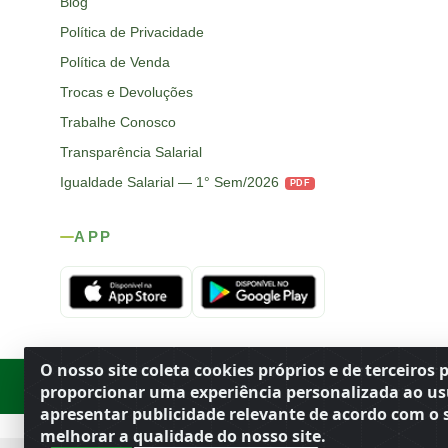
Blog
Política de Privacidade
Política de Venda
Trocas e Devoluções
Trabalhe Conosco
Transparência Salarial
Igualdade Salarial — 1° Sem/2026
PDF
APP
O nosso site coleta cookies próprios e de terceiros 
Rod. SP-215, s/n, km 98 — Área Rural
·
Porto Ferreira
/
SP
·
BR
· CEP
proporcionar uma experiência personalizada ao us
apresentar publicidade relevante de acordo com o s
melhorar a qualidade do nosso site.