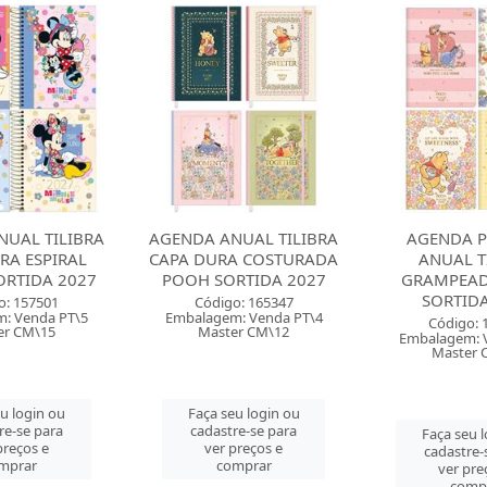
NUAL TILIBRA
AGENDA PLANNER
AGENDA A
A COSTURADA
ANUAL TILIBRA
EXECUTIVA 
RTIDA 2027
GRAMPEADA POOH
SORTIDA 2027
Código: 
o: 165347
Embalagem: 
: Venda PT\4
Código: 165472
Master 
er CM\12
Embalagem: Venda PT\5
Master CM\60
Faça seu 
eu login ou
cadastre-
re-se para
Faça seu login ou
ver pre
preços e
cadastre-se para
comp
mprar
ver preços e
comprar