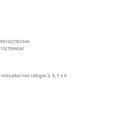
 7891027302344
891027064242
 indicadas nos códigos 3, 4, 5 e 8