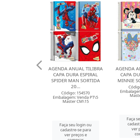
 ANUAL TILIBRA
AGENDA ANUAL TILIBRA
AGENDA A
DURA ESPIRAL
CAPA DURA ESPIRAL
CAPA DUR
R MAN SORTIDA
MINNIE SORTIDA 2027
POOH SO
20...
Código: 157501
Códig
Embalagem: Venda PT\5
Embalagem
digo: 154570
Master CM\15
Mast
gem: Venda PT\5
ster CM\15
Faça seu login ou
Faça s
cadastre-se para
cadast
 seu login ou
ver preços e
ver 
astre-se para
comprar
co
er preços e
comprar