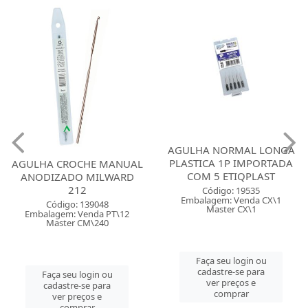
AGULHA NORMAL LONGA
PLASTICA 1P IMPORTADA
AGULHA CROCHE MANUAL
COM 5 ETIQPLAST
ANODIZADO MILWARD
212
Código: 19535
Embalagem: Venda CX\1
Código: 139048
Master CX\1
Embalagem: Venda PT\12
Master CM\240
Faça seu login ou
cadastre-se para
Faça seu login ou
ver preços e
cadastre-se para
comprar
ver preços e
comprar