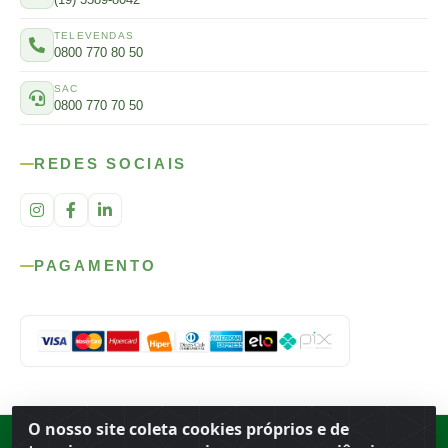
TELEVENDAS
0800 770 80 50
SAC
0800 770 70 50
REDES SOCIAIS
PAGAMENTO
O nosso site coleta cookies próprios e de
Rod. SP-215, s/n, km 98 — Área Rural
·
Porto Ferreira
/
SP
·
BR
· CEP