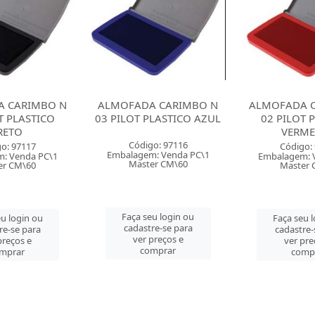
 CARIMBO N
ALMOFADA CARIMBO N
ALMOFADA 
PLASTICO AZUL
02 PILOT PLASTICO
02 PILOT 
VERMELHO
PRE
o: 97116
Código: 97110
Código:
: Venda PC\1
Embalagem: Venda PC\1
Embalagem: 
er CM\60
Master CM\60
Master 
u login ou
Faça seu login ou
Faça seu 
re-se para
cadastre-se para
cadastre-
preços e
ver preços e
ver pre
mprar
comprar
comp