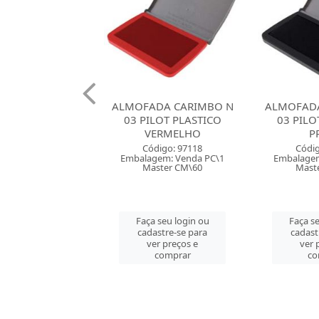
DA CARIMBO N
ALMOFADA CARIMBO N
ALMOFADA
LOT PLASTICO
03 PILOT PLASTICO
03 PILOT 
ERMELHO
PRETO
Códig
digo: 97118
Código: 97117
Embalagem
gem: Venda PC\1
Embalagem: Venda PC\1
Mast
ster CM\60
Master CM\60
Faça se
 seu login ou
Faça seu login ou
cadast
astre-se para
cadastre-se para
ver 
er preços e
ver preços e
co
comprar
comprar