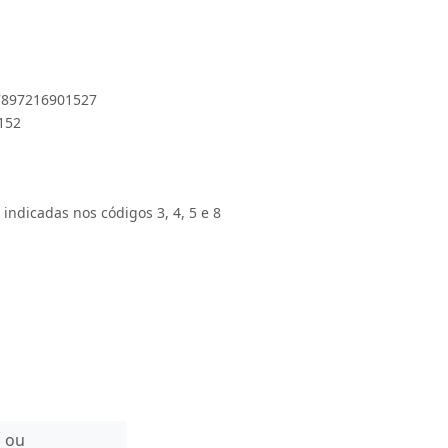
 7897216901527
 152
 indicadas nos códigos 3, 4, 5 e 8
n ou