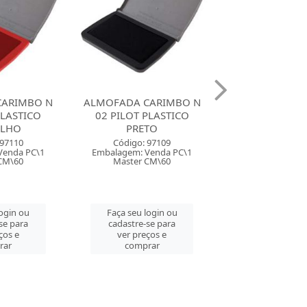
CARIMBO N
ALMOFADA CARIMBO N
ALMOFADA CA
PLASTICO
02 PILOT PLASTICO AZUL
03 CARBRINK S
TO
Código: 97108
Código: 90
 97109
Embalagem: Venda PC\1
Embalagem: Ven
Venda PC\1
Master CM\60
Master PC
CM\60
Faça seu login ou
Faça seu log
login ou
cadastre-se para
cadastre-se 
se para
ver preços e
ver preços
ços e
comprar
comprar
rar