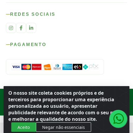
REDES SOCIAIS
PAGAMENTO
O nosso site coleta cookies próprios e de
Rod. SP-215, s/n, km 98 — Área Rural
·
Porto Ferreira
/
SP
·
BR
· CEP
terceiros para proporcionar uma experiência
13.669-899
· CNPJ 56.679.863/0001-91
personalizada ao usuário, apresentar
© 2026 Atacado Ideal
publicidade relevante de acordo com o seu perfil
e melhorar a qualidade do nosso site.
Aceito
Negar não essenciais