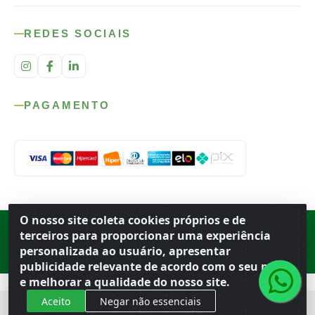
REDES SOCIAIS
PAGAMENTO
O nosso site coleta cookies próprios e de
Rod. SP-215, s/n, km 98 — Área Rural
·
Porto Ferreira
/
SP
·
BR
· CEP
terceiros para proporcionar uma experiência
13.669-899
· CNPJ 56.679.863/0001-91
personalizada ao usuário, apresentar
© 2026 Atacado Ideal
publicidade relevante de acordo com o seu perfil
e melhorar a qualidade do nosso site.
Aceito
Negar não essenciais