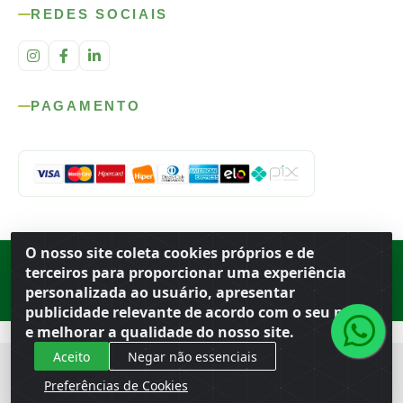
REDES SOCIAIS
PAGAMENTO
O nosso site coleta cookies próprios e de
Rod. SP-215, s/n, km 98 — Área Rural
·
Porto Ferreira
/
SP
·
BR
· CEP
terceiros para proporcionar uma experiência
13.669-899
· CNPJ 56.679.863/0001-91
personalizada ao usuário, apresentar
© 2026 Atacado Ideal
publicidade relevante de acordo com o seu perfil
e melhorar a qualidade do nosso site.
Aceito
Negar não essenciais
Preferências de Cookies