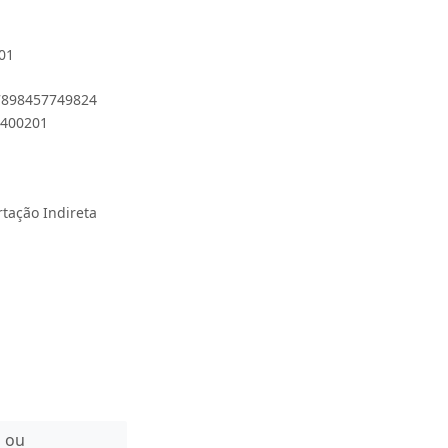
01
 7898457749824
2400201
rtação Indireta
n ou