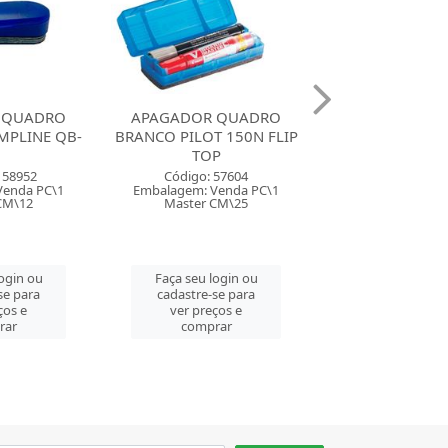
 QUADRO
APAGADOR QUADRO
APAGADOR Q
 150N FLIP
BRANCO RADEX ASUPER
BRANCO COM 
P
ABS 2010
PARA CANETAS
 57604
Código: 83617
Código: 20
Venda PC\1
Embalagem: Venda PC\1
Embalagem: Ven
CM\25
Master CM\72
Master PC
login ou
Faça seu login ou
Faça seu log
se para
cadastre-se para
cadastre-se 
ços e
ver preços e
ver preços
rar
comprar
comprar