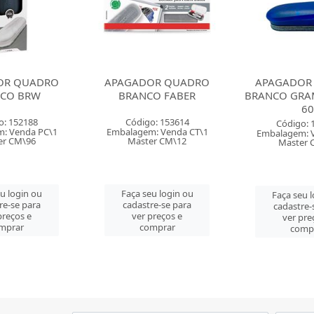
OR QUADRO
APAGADOR QUADRO
APAGADOR
O FABER
BRANCO GRAMPLINE QB-
BRANCO PILOT
60
TO
o: 153614
Código: 158952
Código:
: Venda CT\1
Embalagem: Venda PC\1
Embalagem: 
er CM\12
Master CM\12
Master 
eu login ou
Faça seu login ou
Faça seu 
re-se para
cadastre-se para
cadastre-
preços e
ver preços e
ver pre
mprar
comprar
comp