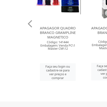
AGOR QUADRO
APAGADOR QUADRO
APAGAD
O GRAMPLINE
BRANCO BRW
BRANC
AGNETICO
Código: 152188
Códig
digo: 141444
Embalagem: Venda PC\1
Embalagem
gem: Venda PC\1
Master CM\96
Mast
ster CM\12
Faça seu login ou
Faça s
 seu login ou
cadastre-se para
cadast
astre-se para
ver preços e
ver 
er preços e
comprar
co
comprar