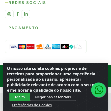
REDES SOCIAIS
PAGAMENTO
O nosso site coleta cookies próprios e de
Rod. SP-215, s/n, km 98 — Área Rural
·
Porto Ferreira
/
SP
·
BR
· CEP
terceiros para proporcionar uma experiência
13.669-899
· CNPJ 56.679.863/0001-91
personalizada ao usuário, apresentar
© 2026 Atacado Ideal
publicidade relevante de acordo com o seu perfil
e melhorar a qualidade do nosso site.
Aceito
Negar não essenciais
Preferências de Cookies