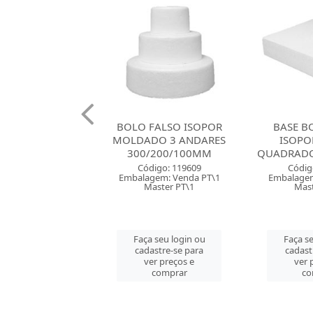
FALSO ISOPOR
BASE BOLO FALSO
BASE B
DO 3 ANDARES
ISOPOR 150MM
ISOPO
/200/100MM
QUADRADO STYROFORM
QUADRADO
digo: 119609
Código: 119611
Códig
gem: Venda PT\1
Embalagem: Venda PC\1
Embalagem
aster PT\1
Master PC\1
Mast
 seu login ou
Faça seu login ou
Faça se
astre-se para
cadastre-se para
cadast
er preços e
ver preços e
ver 
comprar
comprar
co