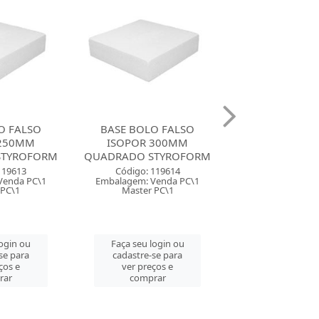
O FALSO
BASE BOLO FALSO
BASE BOLO 
 300MM
ISOPOR 350MM
ISOPOR 1
STYROFORM
QUADRADO STYROFORM
REDONDO STY
119614
Código: 119616
Código: 119
Venda PC\1
Embalagem: Venda PC\1
Embalagem: Ven
 PC\1
Master PC\1
Master PC
login ou
Faça seu login ou
Faça seu log
se para
cadastre-se para
cadastre-se 
ços e
ver preços e
ver preços
rar
comprar
comprar