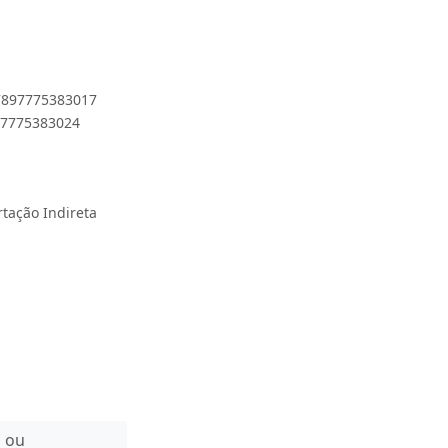
 7897775383017
897775383024
rtação Indireta
n ou