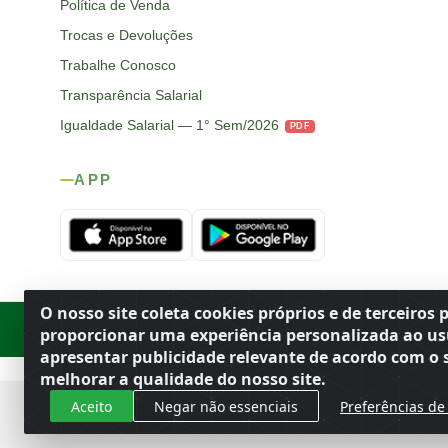
Política de Venda
Trocas e Devoluções
Trabalhe Conosco
Transparência Salarial
Igualdade Salarial — 1° Sem/2026
PDF
APP
O nosso site coleta cookies próprios e de terceiros 
Rod. SP-215, s/n, km 98 — Área Rural
·
Porto Ferreira
/
SP
·
BR
· CEP
proporcionar uma experiência personalizada ao us
apresentar publicidade relevante de acordo com o s
melhorar a qualidade do nosso site.
Aceito
Negar não essenciais
Preferências de