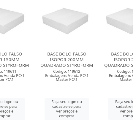
OLO FALSO
BASE BOLO FALSO
BASE BOL
R 200MM
ISOPOR 250MM
ISOPOR
 STYROFORM
QUADRADO STYROFORM
QUADRADO 
o: 119612
Código: 119613
Código: 
: Venda PC\1
Embalagem: Venda PC\1
Embalagem: 
er PC\1
Master PC\1
Master
u login ou
Faça seu login ou
Faça seu 
re-se para
cadastre-se para
cadastre-
preços e
ver preços e
ver pre
mprar
comprar
comp