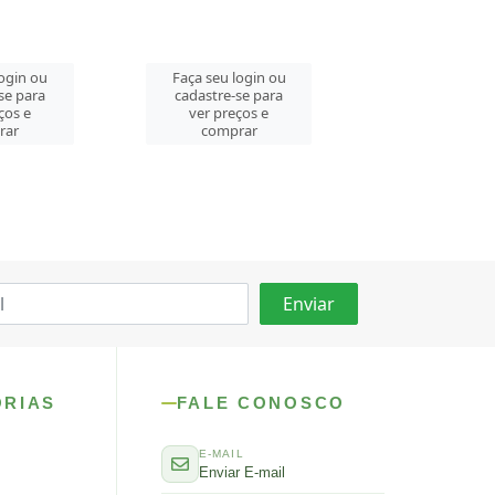
Faça seu login ou
login ou
Faça seu log
cadastre-se para
se para
cadastre-se 
ver preços e
ços e
ver preços
comprar
rar
comprar
ORIAS
FALE CONOSCO
E-MAIL
Enviar E-mail