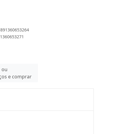
 7891360653264
891360653271
n ou
eços e comprar