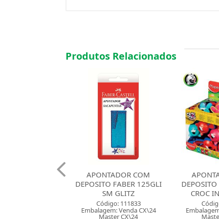
Produtos Relacionados
NTADOR COM
APONTADOR COM
APONT
O FABER 125GLI
DEPOSITO MAPED CROC
DEPOSI
SM GLITZ
CROC INNOVATION
FORMAT
digo: 111833
Código: 115035
Códig
em: Venda CX\24
Embalagem: Venda DP\20
Embalagem
ster CX\24
Master CM\240
Maste