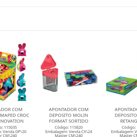
ADOR COM
APONTADOR COM
APONTAD
TO MOLIN
DEPOSITO CIS 370
DEPOSITO L
 SORTIDO
RETANGULAR
2 FUROS C
o: 115820
Código: 11613
Código: 
: Venda CX\24
Embalagem: Venda CX\24
Embalagem: V
r CM\240
Master CM\1440
Master 