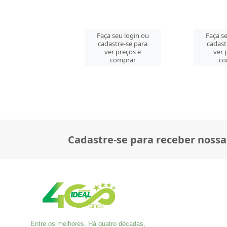
 seu login ou
Faça seu login ou
Faça se
astre-se para
cadastre-se para
cadast
er preços e
ver preços e
ver 
comprar
comprar
co
Cadastre-se para receber nossa
Entre os melhores. Há quatro décadas,