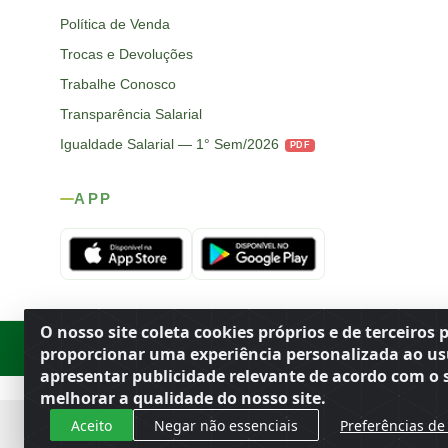
Política de Venda
Trocas e Devoluções
Trabalhe Conosco
Transparência Salarial
Igualdade Salarial — 1° Sem/2026
PDF
APP
O nosso site coleta cookies próprios e de terceiros 
Rod. SP-215, s/n, km 98 — Área Rural
·
Porto Ferreira
/
SP
·
BR
· CEP
proporcionar uma experiência personalizada ao us
apresentar publicidade relevante de acordo com o s
melhorar a qualidade do nosso site.
Aceito
Negar não essenciais
Preferências de