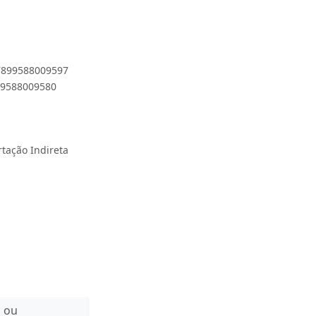
 7899588009597
899588009580
rtação Indireta
n ou