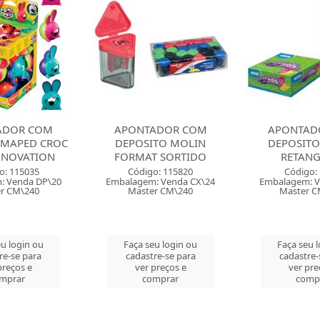
ADOR COM
APONTADOR COM
APONTAD
TO MOLIN
DEPOSITO CIS 370
DEPOSITO L
 SORTIDO
RETANGULAR
2 FUROS C
o: 115820
Código: 11613
Código: 
: Venda CX\24
Embalagem: Venda CX\24
Embalagem: V
r CM\240
Master CM\1440
Master 
u login ou
Faça seu login ou
Faça seu 
re-se para
cadastre-se para
cadastre-
preços e
ver preços e
ver pre
mprar
comprar
comp