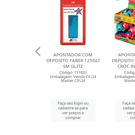
NTADOR COM
APONTADOR COM
APONT
O FABER 125GLI
DEPOSITO MAPED CROC
DEPOSI
SM GLITZ
CROC INNOVATION
FORMAT
digo: 111833
Código: 115035
Códig
em: Venda CX\24
Embalagem: Venda DP\20
Embalagem
ster CX\24
Master CM\240
Maste
 seu login ou
Faça seu login ou
Faça se
astre-se para
cadastre-se para
cadast
er preços e
ver preços e
ver 
comprar
comprar
co