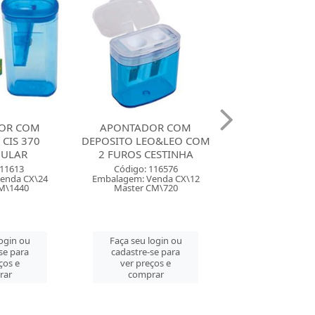
OR COM
APONTADOR COM
APONTADOR
EO&LEO COM
DEPOSITO FABER GLITZ
DEPOSITO FAB
ESTINHA
BOX TONS P
Código: 11736
116576
Código: 121
Embalagem: Venda CX\25
enda CX\12
Embalagem: Ven
Master CM\300
CM\720
Master CM\
Faça seu login ou
login ou
Faça seu log
cadastre-se para
se para
cadastre-se 
ver preços e
ços e
ver preços
comprar
rar
comprar