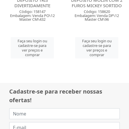
DEPOSITO TRIS
DEPOSITO MOLIN COM 2
DIVERTIDAMENTE
FUROS MICKEY SORTIDO
Código: 158147
Código: 158620
Embalagem: Venda PO\12
Embalagem: Venda DP\12
Master CM\432
Master CM\96
Faça seu login ou
Faça seu login ou
cadastre-se para
cadastre-se para
ver preços e
ver preços e
comprar
comprar
Cadastre-se para receber nossas
ofertas!