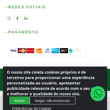
REDES SOCIAIS
PAGAMENTO
O nosso site coleta cookies próprios e de
Rod. SP-215, s/n, km 98 — Área Rural
·
Porto Ferreira
/
SP
·
BR
· CEP
terceiros para proporcionar uma experiência
13.669-899
· CNPJ 56.679.863/0001-91
personalizada ao usuário, apresentar
© 2026 Atacado Ideal
publicidade relevante de acordo com o seu perfil
e melhorar a qualidade do nosso site.
Aceito
Negar não essenciais
Preferências de Cookies