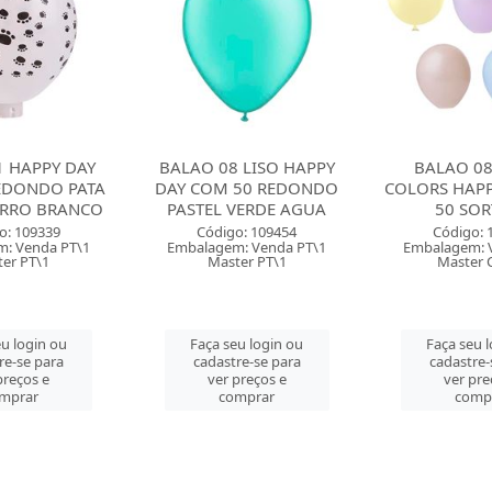
 LISO HAPPY
BALAO 08 PASTEL
BALAO 08 L
50 REDONDO
COLORS HAPPY DAY COM
DAY COM 5
VERDE AGUA
50 SORTIDO
PASTEL 
o: 109454
Código: 129104
Código: 
: Venda PT\1
Embalagem: Venda PT\1
Embalagem: 
er PT\1
Master CM\50
Master 
u login ou
Faça seu login ou
Faça seu 
re-se para
cadastre-se para
cadastre-
preços e
ver preços e
ver pre
mprar
comprar
comp