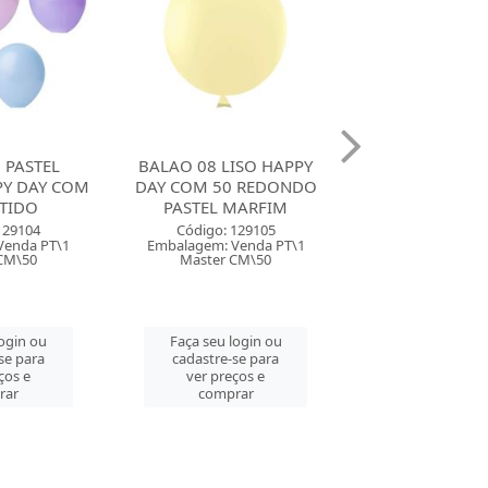
ISO HAPPY
BALAO 8 LISO HAPPY DAY
BALAO 08 LIS
0 REDONDO
COM 50 REDONDO
DAY COM 50 
MARFIM
PASTEL ROSA BEBE
PASTEL LI
129105
Código: 129106
Código: 129
Venda PT\1
Embalagem: Venda PT\1
Embalagem: Ven
CM\50
Master CM\50
Master CM
login ou
Faça seu login ou
Faça seu log
se para
cadastre-se para
cadastre-se 
ços e
ver preços e
ver preços
rar
comprar
comprar