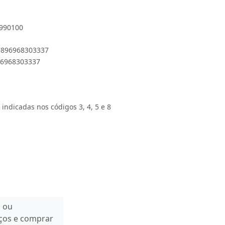
0990100
 7896968303337
896968303337
 indicadas nos códigos 3, 4, 5 e 8
n ou
eços e comprar