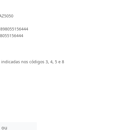
ZAZ5050
 7898055156444
898055156444
 indicadas nos códigos 3, 4, 5 e 8
n ou