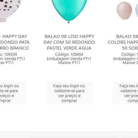
 LISO HAPPY
BALAO 08 PASTEL
BALAO 08 L
50 REDONDO
COLORS HAPPY DAY COM
DAY COM 5
VERDE AGUA
50 SORTIDO
PASTEL 
o: 109454
Código: 129104
Código: 
: Venda PT\1
Embalagem: Venda PT\1
Embalagem: 
er PT\1
Master CM\50
Master 
u login ou
Faça seu login ou
Faça seu 
re-se para
cadastre-se para
cadastre-
preços e
ver preços e
ver pre
mprar
comprar
comp