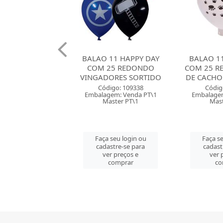
 11 HAPPY DAY
BALAO 11 HAPPY DAY
BALAO 08
25 REDONDO
COM 25 REDONDO PATA
DAY COM 
ORES SORTIDO
DE CACHORRO BRANCO
PASTEL 
digo: 109338
Código: 109339
Códig
gem: Venda PT\1
Embalagem: Venda PT\1
Embalagem
aster PT\1
Master PT\1
Mast
 seu login ou
Faça seu login ou
Faça se
astre-se para
cadastre-se para
cadast
er preços e
ver preços e
ver 
comprar
comprar
co