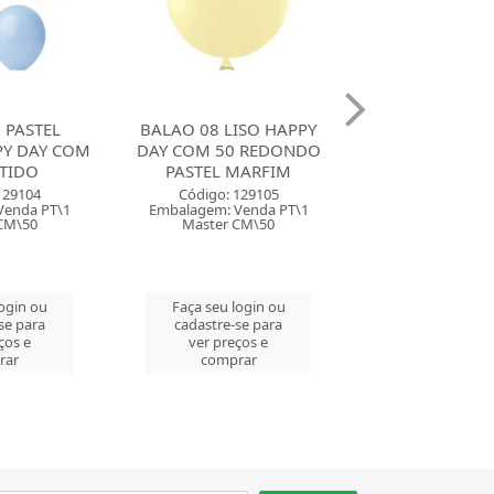
ISO HAPPY
BALAO 8 LISO HAPPY DAY
BALAO 08 LIS
0 REDONDO
COM 50 REDONDO
DAY COM 50 
MARFIM
PASTEL ROSA BEBE
PASTEL LI
129105
Código: 129106
Código: 129
Venda PT\1
Embalagem: Venda PT\1
Embalagem: Ven
CM\50
Master CM\50
Master CM
login ou
Faça seu login ou
Faça seu log
se para
cadastre-se para
cadastre-se 
ços e
ver preços e
ver preços
rar
comprar
comprar