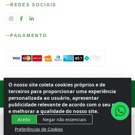
REDES SOCIAIS
PAGAMENTO
O nosso site coleta cookies próprios e de
Rod. SP-215, s/n, km 98 — Área Rural
·
Porto Ferreira
/
SP
·
BR
· CEP
terceiros para proporcionar uma experiência
13.669-899
· CNPJ 56.679.863/0001-91
personalizada ao usuário, apresentar
© 2026 Atacado Ideal
publicidade relevante de acordo com o seu perfil
e melhorar a qualidade do nosso site.
Aceito
Negar não essenciais
Preferências de Cookies