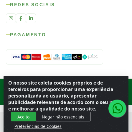
REDES SOCIAIS
PAGAMENTO
O nosso site coleta cookies próprios e de
Rod. SP-215, s/n, km 98 — Área Rural
·
Porto Ferreira
/
SP
·
BR
· CEP
terceiros para proporcionar uma experiência
13.669-899
· CNPJ 56.679.863/0001-91
personalizada ao usuário, apresentar
© 2026 Atacado Ideal
publicidade relevante de acordo com o seu perfil
e melhorar a qualidade do nosso site.
Aceito
Negar não essenciais
Preferências de Cookies