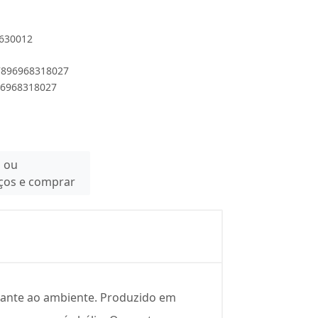
6630012
 7896968318027
896968318027
n ou
eços e comprar
rante ao ambiente. Produzido em