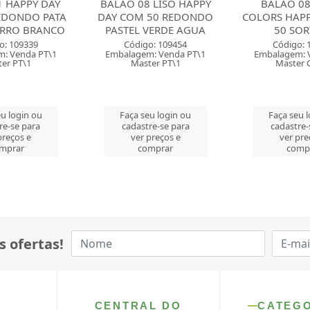
 LISO HAPPY
BALAO 08 PASTEL
BALAO 08 L
50 REDONDO
COLORS HAPPY DAY COM
DAY COM 5
VERDE AGUA
50 SORTIDO
PASTEL 
o: 109454
Código: 129104
Código: 
: Venda PT\1
Embalagem: Venda PT\1
Embalagem: 
er PT\1
Master CM\50
Master 
u login ou
Faça seu login ou
Faça seu 
re-se para
cadastre-se para
cadastre-
preços e
ver preços e
ver pre
mprar
comprar
comp
s ofertas!
CENTRAL DO
CATEG