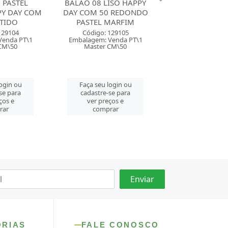
ISO HAPPY
BALAO 8 LISO HAPPY DAY
BALAO 08 LIS
0 REDONDO
COM 50 REDONDO
DAY COM 50 
MARFIM
PASTEL ROSA BEBE
PASTEL LI
129105
Código: 129106
Código: 129
Venda PT\1
Embalagem: Venda PT\1
Embalagem: Ven
CM\50
Master CM\50
Master CM
login ou
Faça seu login ou
Faça seu log
se para
cadastre-se para
cadastre-se 
ços e
ver preços e
ver preços
rar
comprar
comprar
ORIAS
FALE CONOSCO