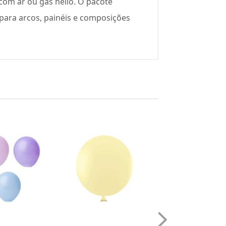
 com ar ou gás hélio. O pacote
para arcos, painéis e composições