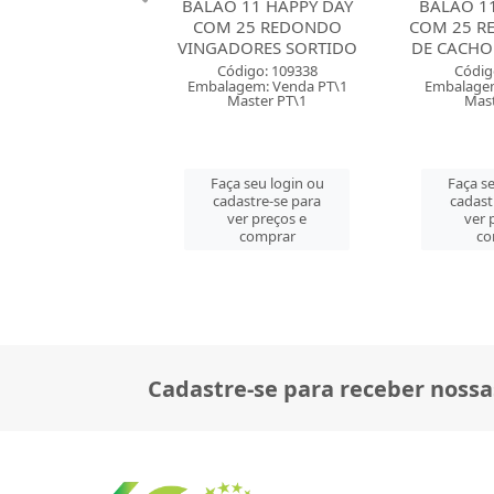
 11 HAPPY DAY
BALAO 11 HAPPY DAY
BALAO 08
25 REDONDO
COM 25 REDONDO PATA
DAY COM 
ORES SORTIDO
DE CACHORRO BRANCO
PASTEL 
digo: 109338
Código: 109339
Códig
gem: Venda PT\1
Embalagem: Venda PT\1
Embalagem
aster PT\1
Master PT\1
Mast
 seu login ou
Faça seu login ou
Faça se
astre-se para
cadastre-se para
cadast
er preços e
ver preços e
ver 
comprar
comprar
co
Cadastre-se para receber nossa