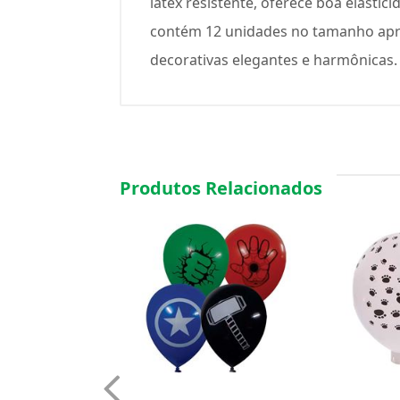
látex resistente, oferece boa elasti
contém 12 unidades no tamanho apro
decorativas elegantes e harmônicas.
Produtos Relacionados