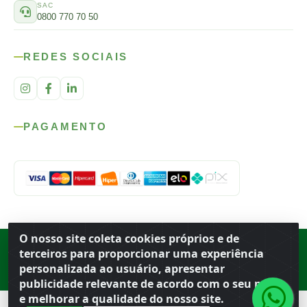
SAC
0800 770 70 50
REDES SOCIAIS
PAGAMENTO
O nosso site coleta cookies próprios e de
Rod. SP-215, s/n, km 98 — Área Rural
·
Porto Ferreira
/
SP
·
BR
· CEP
terceiros para proporcionar uma experiência
13.669-899
· CNPJ 56.679.863/0001-91
personalizada ao usuário, apresentar
© 2026 Atacado Ideal
publicidade relevante de acordo com o seu perfil
e melhorar a qualidade do nosso site.