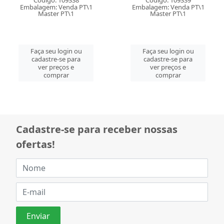
Código: 109338
Código: 109339
Embalagem: Venda PT\1
Embalagem: Venda PT\1
Master PT\1
Master PT\1
Faça seu login ou
Faça seu login ou
cadastre-se para
cadastre-se para
ver preços e
ver preços e
comprar
comprar
Cadastre-se para receber nossas
ofertas!