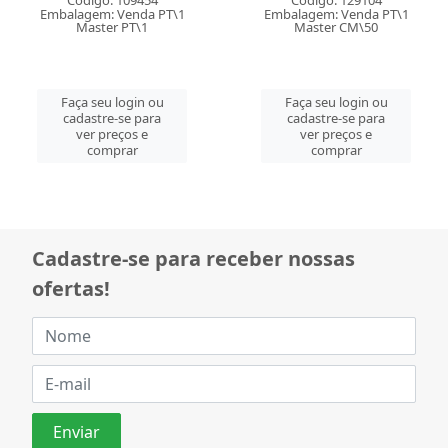
Código: 109454
Código: 129104
Embalagem: Venda PT\1
Embalagem: Venda PT\1
Master PT\1
Master CM\50
Faça seu login ou
Faça seu login ou
cadastre-se para
cadastre-se para
ver preços e
ver preços e
comprar
comprar
Cadastre-se para receber nossas
ofertas!