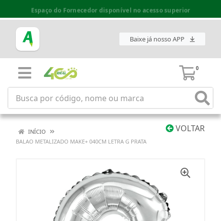
Espaço do Fornecedor disponível no acesso superior
Baixe já nosso APP
0
VOLTAR
INÍCIO
BALAO METALIZADO MAKE+ 040CM LETRA G PRATA