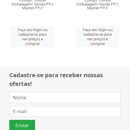
Código: 109338
Código: 109339
Embalagem: Venda PT\1
Embalagem: Venda PT\1
Master PT\1
Master PT\1
Faça seu login ou
Faça seu login ou
cadastre-se para
cadastre-se para
ver preços e
ver preços e
comprar
comprar
Cadastre-se para receber nossas
ofertas!