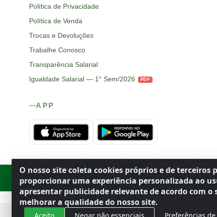
Política de Privacidade
Política de Venda
Trocas e Devoluções
Trabalhe Conosco
Transparência Salarial
Igualdade Salarial — 1° Sem/2026
PDF
APP
O nosso site coleta cookies próprios e de terceiros 
Rod. SP-215, s/n, km 98 — Área Rural
·
Porto Ferreira
/
SP
·
BR
· CEP
proporcionar uma experiência personalizada ao us
apresentar publicidade relevante de acordo com o s
melhorar a qualidade do nosso site.
Aceito
Negar não essenciais
Preferências de