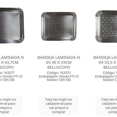
LAMINADA N
BANDEJA LAMINADA N
BANDEJA 
0 X 33CM
04 33,5 X 27,5CM
ROCAMBOLE
LOCOPO
BELLOCOPO
ULTRA
o: 163375
Código: 163374
Código: 
: Venda PT\10
Embalagem: Venda PT\10
Embalagem: V
r CM\100
Master CM\100
Master 
u login ou
Faça seu login ou
Faça seu 
re-se para
cadastre-se para
cadastre-
preços e
ver preços e
ver pre
mprar
comprar
comp