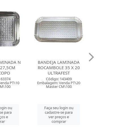
LAMINADA
PRATO LAMINADO N 09
PRATO LAMINA
 35 X 20
43CM ULTRAFEST
38CM ULTRA
FEST
Código: 143407
Código: 143
143409
Embalagem: Venda PT\10
Embalagem: Ven
enda PT\20
Master CM\50
Master CM\
CM\100
Faça seu login ou
Faça seu log
login ou
cadastre-se para
cadastre-se 
se para
ver preços e
ver preços
ços e
comprar
comprar
rar