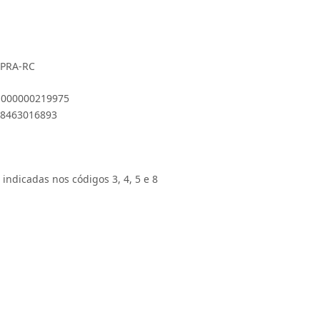
MPRA-RC
 1000000219975
908463016893
 indicadas nos códigos 3, 4, 5 e 8