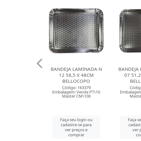
A LAMINADA N
BANDEJA LAMINADA N
BANDEJA 
58,5 X 48CM
07 51,2 X 43,7CM
05 4
ELLOCOPO
BELLOCOPO
BEL
digo: 163379
Código: 163377
Códig
em: Venda PT\10
Embalagem: Venda PT\10
Embalagem
ster CM\100
Master CM\100
Maste
 seu login ou
Faça seu login ou
Faça se
astre-se para
cadastre-se para
cadast
er preços e
ver preços e
ver 
comprar
comprar
co