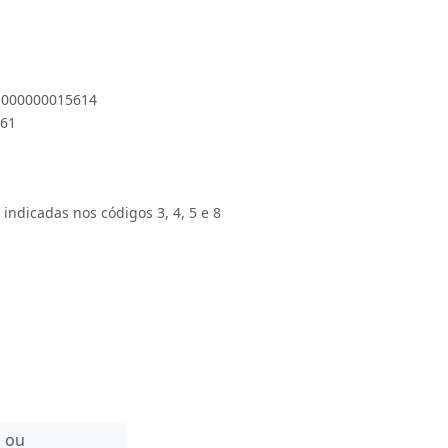
 1000000015614
061
 indicadas nos códigos 3, 4, 5 e 8
n ou