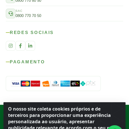
0800 770 80 50
SAC
0800 770 70 50
REDES SOCIAIS
PAGAMENTO
O nosso site coleta cookies próprios e de
Rod. SP-215, s/n, km 98 — Área Rural
·
Porto Ferreira
/
SP
·
BR
· CEP
terceiros para proporcionar uma experiência
13.669-899
· CNPJ 56.679.863/0001-91
personalizada ao usuário, apresentar
© 2026 Atacado Ideal
publicidade relevante de acordo com o seu perfil