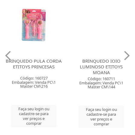
BRINQUEDO PULA CORDA
BRINQUEDO IOIO
ETITOYS PRINCESAS
LUMINOSO ETITOYS
MOANA
Código: 160727
Código: 160711
Embalagem: Venda PC\1
Embalagem: Venda PC\1
Master CM\216
Master CM\144
Faça seu login ou
Faça seu login ou
cadastre-se para
cadastre-se para
ver preços e
ver preços e
comprar
comprar