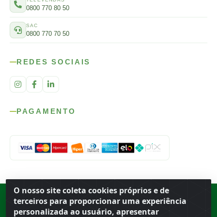
0800 770 80 50
SAC
0800 770 70 50
REDES SOCIAIS
PAGAMENTO
O nosso site coleta cookies próprios e de
Rod. SP-215, s/n, km 98 — Área Rural
·
Porto Ferreira
/
SP
·
BR
· CEP
terceiros para proporcionar uma experiência
13.669-899
· CNPJ 56.679.863/0001-91
personalizada ao usuário, apresentar
© 2026 Atacado Ideal