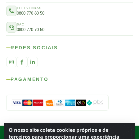
TELEVENDAS
0800 770 80 50
SAC
0800 770 70 50
REDES SOCIAIS
PAGAMENTO
O nosso site coleta cookies próprios e de
Rod. SP-215, s/n, km 98 — Área Rural
·
Porto Ferreira
/
SP
·
BR
· CEP
terceiros para proporcionar uma experiência