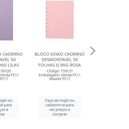
O CADERNO
BLOCO CADERNO
BLOCO CAD
AVEL 50
DESMONTAVEL 50
DESMONTAV
90G ROSA
FOLHAS M DISKO 90G
FOLHAS M DIS
LILAS
ROSA
159121
Venda PC\1
Código: 159162
Código: 159
 PC\1
Embalagem: Venda PC\1
Embalagem: Ven
Master PC\1
Master PC
login ou
se para
Faça seu login ou
Faça seu log
ços e
cadastre-se para
cadastre-se 
rar
ver preços e
ver preços
comprar
comprar