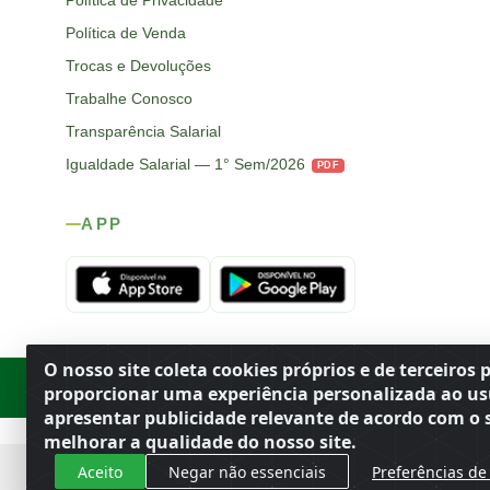
Política de Privacidade
Política de Venda
Trocas e Devoluções
Trabalhe Conosco
Transparência Salarial
Igualdade Salarial — 1° Sem/2026
PDF
APP
O nosso site coleta cookies próprios e de terceiros 
Rod. SP-215, s/n, km 98 — Área Rural
·
Porto Ferreira
/
SP
·
BR
· CEP
proporcionar uma experiência personalizada ao us
apresentar publicidade relevante de acordo com o s
melhorar a qualidade do nosso site.
Aceito
Negar não essenciais
Preferências de