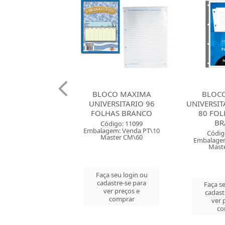
CO MAXIMA
BLOCO TILIBRA
BLOCO DI
ERSITARIO 96
UNIVERSITARIO TILIFLEX
DESMON
HAS BRANCO
80 FOLHAS 56 GR
FOLHA
BRANCO
COL
digo: 11099
em: Venda PT\10
Código: 158895
Códig
ster CM\60
Embalagem: Venda PT\5
Embalagem
Master CM\25
Mast
 seu login ou
astre-se para
Faça seu login ou
Faça se
er preços e
cadastre-se para
cadast
comprar
ver preços e
ver 
comprar
co