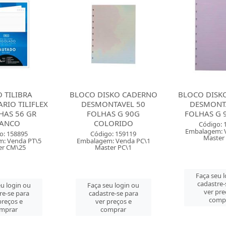
SKO CADERNO
BLOCO DISKO CADERNO
BLOCO DISK
TAVEL 50
DESMONTAVEL 50
DESMONT
S G 90G
FOLHAS G 90G LILAS
FOLHAS G 
ORIDO
Código: 159120
Código: 
Embalagem: Venda PC\1
Embalagem: 
o: 159119
Master PC\1
Master
: Venda PC\1
er PC\1
Faça seu login ou
Faça seu 
cadastre-se para
cadastre-
u login ou
ver preços e
ver pre
re-se para
comprar
comp
preços e
mprar