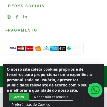
REDES SOCIAIS
PAGAMENTO
O nosso site coleta cookies próprios e de
Rod. SP-215, s/n, km 98 — Área Rural
·
Porto Ferreira
/
SP
·
BR
· CEP
terceiros para proporcionar uma experiência
13.669-899
· CNPJ 56.679.863/0001-91
personalizada ao usuário, apresentar
© 2026 Atacado Ideal
publicidade relevante de acordo com o seu perfil
e melhorar a qualidade do nosso site.
Aceito
Negar não essenciais
Preferências de Cookies