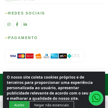
REDES SOCIAIS
PAGAMENTO
O nosso site coleta cookies próprios e de
Rod. SP-215, s/n, km 98 — Área Rural
·
Porto Ferreira
/
SP
·
BR
· CEP
terceiros para proporcionar uma experiência
13.669-899
· CNPJ 56.679.863/0001-91
personalizada ao usuário, apresentar
© 2026 Atacado Ideal
publicidade relevante de acordo com o seu perfil
e melhorar a qualidade do nosso site.
Aceito
Negar não essenciais