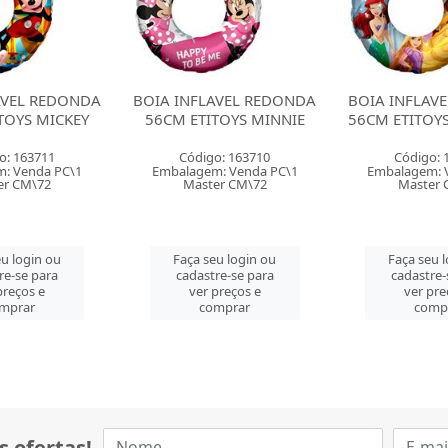
AVEL REDONDA
BOIA INFLAVEL REDONDA
BOIA INFLAV
TOYS MINNIE
56CM ETITOYS PRINCESAS
56CM ETITO
o: 163710
Código: 163709
Código: 
: Venda PC\1
Embalagem: Venda PC\1
Embalagem: 
er CM\72
Master CM\72
Master 
u login ou
Faça seu login ou
Faça seu 
re-se para
cadastre-se para
cadastre-
preços e
ver preços e
ver pre
mprar
comprar
comp
s ofertas!