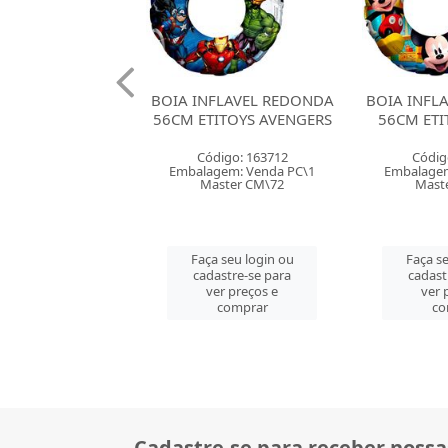
FLAVEL REDONDA
BOIA INFLAVEL REDONDA
BOIA INFL
ITOYS AVENGERS
56CM ETITOYS MICKEY
56CM ETI
digo: 163712
Código: 163711
Códig
gem: Venda PC\1
Embalagem: Venda PC\1
Embalagem
ster CM\72
Master CM\72
Mast
 seu login ou
Faça seu login ou
Faça se
astre-se para
cadastre-se para
cadast
er preços e
ver preços e
ver 
comprar
comprar
co
Cadastre-se para receber nossa