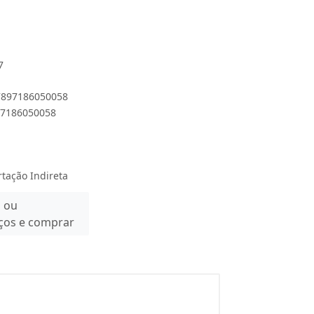
7
 7897186050058
897186050058
rtação Indireta
n ou
eços e comprar