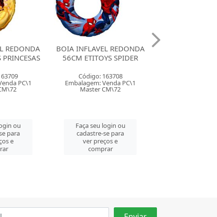
EL REDONDA
BOIA INFLAVEL REDONDA
BOIA INFLAVEL
YS SPIDER
56CM COM FRALDA
56CM COM F
ETITOYS MICKEY
ETITOYS MI
163708
Código: 163706
Código: 163
Venda PC\1
Embalagem: Venda PC\1
Embalagem: Ven
CM\72
Master CM\48
Master CM
login ou
Faça seu login ou
Faça seu log
se para
cadastre-se para
cadastre-se 
ços e
ver preços e
ver preços
rar
comprar
comprar