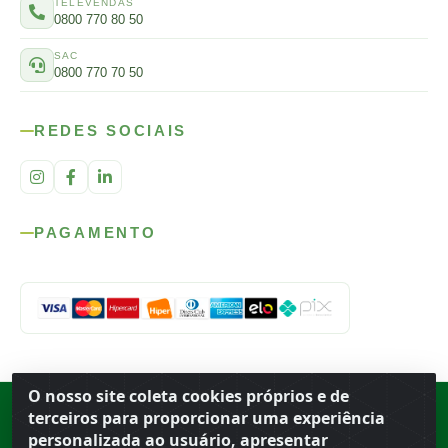
TELEVENDAS
0800 770 80 50
SAC
0800 770 70 50
REDES SOCIAIS
PAGAMENTO
O nosso site coleta cookies próprios e de
Rod. SP-215, s/n, km 98 — Área Rural
·
Porto Ferreira
/
SP
·
BR
· CEP
terceiros para proporcionar uma experiência
13.669-899
· CNPJ 56.679.863/0001-91
personalizada ao usuário, apresentar
© 2026 Atacado Ideal