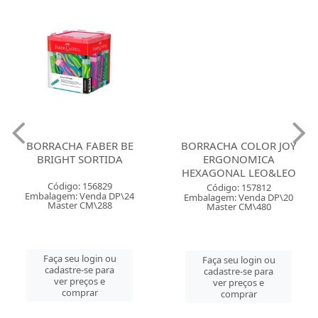
BORRACHA FABER BE
BORRACHA COLOR JOY
BRIGHT SORTIDA
ERGONOMICA
HEXAGONAL LEO&LEO
Código: 156829
Código: 157812
Embalagem: Venda DP\24
Embalagem: Venda DP\20
Master CM\288
Master CM\480
Faça seu login ou
Faça seu login ou
cadastre-se para
cadastre-se para
ver preços e
ver preços e
comprar
comprar