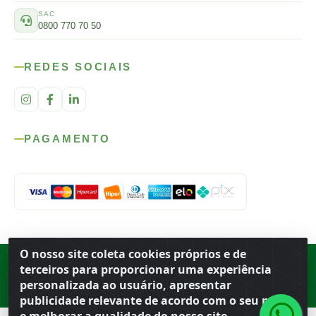
SAC
0800 770 70 50
REDES SOCIAIS
PAGAMENTO
O nosso site coleta cookies próprios e de
Rod. SP-215, s/n, km 98 — Área Rural
·
Porto Ferreira
/
SP
·
BR
· CEP
terceiros para proporcionar uma experiência
13.669-899
· CNPJ 56.679.863/0001-91
personalizada ao usuário, apresentar
© 2026 Atacado Ideal
publicidade relevante de acordo com o seu perfil