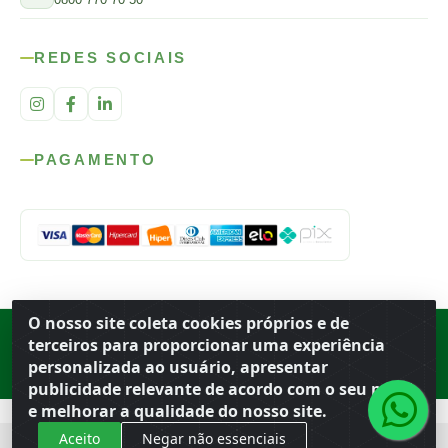
REDES SOCIAIS
PAGAMENTO
O nosso site coleta cookies próprios e de
Rod. SP-215, s/n, km 98 — Área Rural
·
Porto Ferreira
/
SP
·
BR
· CEP
terceiros para proporcionar uma experiência
13.669-899
· CNPJ 56.679.863/0001-91
personalizada ao usuário, apresentar
© 2026 Atacado Ideal
publicidade relevante de acordo com o seu perfil
e melhorar a qualidade do nosso site.
Aceito
Negar não essenciais